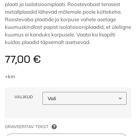
plaati ja isolatsiooniplaati. Roostevabast terasest
metallplaadid lähevad mõlemale poole küttekeha.
Roostevaba plaatide ja korpuse vahele asetage
kuumuskindlast papist isolatsiooniplaadid, et üleliigne
kuumus ei kanduks korpusele. Vaata ka lisapilti
kuidas plaadid täpsemalt asetsevad.
77,00
€
+km
VALIKUD
GRAVEERITAV TEKST