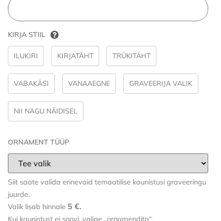
KIRJA STIIL
ILUKIRI
KIRJATÄHT
TRÜKITÄHT
VABAKÄSI
VANAAEGNE
GRAVEERIJA VALIK
NII NAGU NÄIDISEL
ORNAMENT TÜÜP
Siit saate valida erinevaid temaatilise kaunistusi graveeringu
juurde.
5 €.
Valik lisab hinnale
Kui kaunistust ei soovi, valige „ornamendita“.