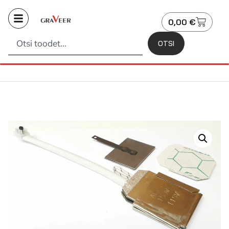
0,00
€
OTSI